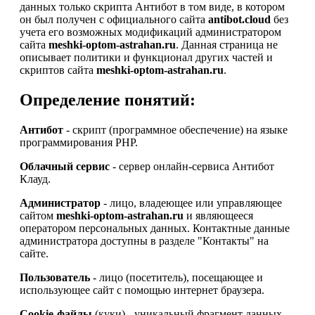
данных только скрипта Антибот в том виде, в котором
он был получен с официального сайта
antibot.cloud
без
учета его возможных модификаций администратором
сайта
meshki-optom-astrahan.ru
. Данная страница не
описывает политики и функционал других частей и
скриптов сайта
meshki-optom-astrahan.ru
.
Определение понятий:
Антибот
- скрипт (программное обеспечение) на языке
программирования PHP.
Облачный сервис
- сервер онлайн-сервиса Антибот
Клауд.
Администратор
- лицо, владеющее или управляющее
сайтом
meshki-optom-astrahan.ru
и являющееся
оператором персональных данных. Контактные данные
администратора доступны в разделе "Контакты" на
сайте.
Пользователь
- лицо (посетитель), посещающее и
использующее сайт с помощью интернет браузера.
Cookie-файлы
(куки) - уникальный фрагмент данных,